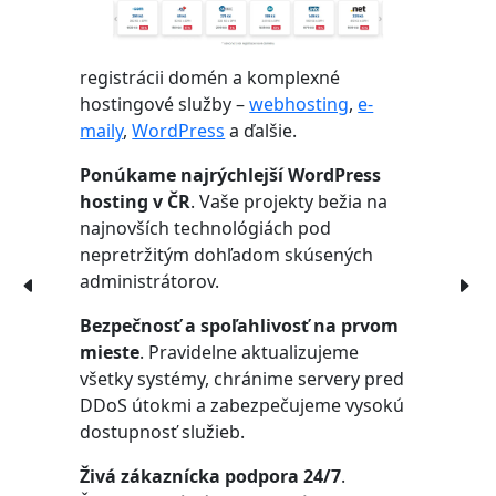
registrácii domén a komplexné
hostingové služby –
webhosting
,
e-
maily
,
WordPress
a ďalšie.
Ponúkame najrýchlejší WordPress
hosting v ČR
. Vaše projekty bežia na
najnovších technológiách pod
nepretržitým dohľadom skúsených
administrátorov.
Bezpečnosť a spoľahlivosť na prvom
mieste
. Pravidelne aktualizujeme
všetky systémy, chránime servery pred
DDoS útokmi a zabezpečujeme vysokú
dostupnosť služieb.
Živá zákaznícka podpora 24/7
.