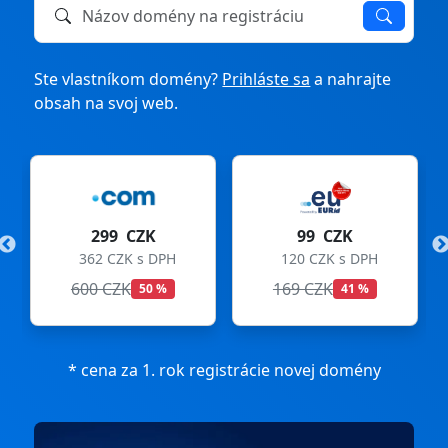
Názov domény na registráciu alebo prevod
Ste vlastníkom domény?
Prihláste sa
a nahrajte
obsah na svoj web.
299 CZK
99 CZK
362 CZK s DPH
120 CZK s DPH
600 CZK
169 CZK
50 %
41 %
* cena za 1. rok registrácie novej domény