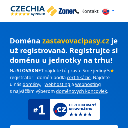
Kontakt
Doména
zastavovacipasy.cz
je
už registrovaná. Registrujte si
doménu u jednotky na trhu!
Na
SLOVAKNET
nájdete tú pravú. Sme jediný 5
★
registrátor domén podľa
certifikácie
. Nájdete
u nás
domény
,
webhosting
a
webhosting
s najväčším výberom
doménových koncoviek
.